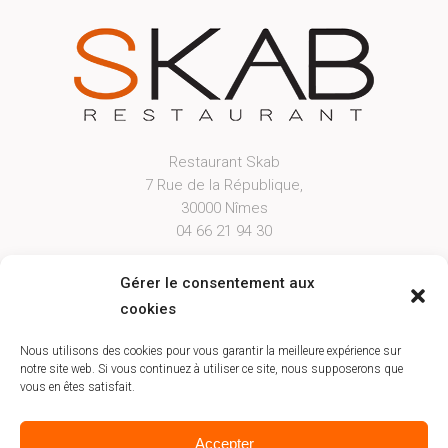
Restaurant Skab
7 Rue de la République,
30000 Nîmes
04 66 21 94 30
Open From Tuesday Evening to Saturday
Gérer le consentement aux
Lunch from 12h00 to 12h45 & Dinner from
cookies
19h30 to 20h45
Booking
Nous utilisons des cookies pour vous garantir la meilleure expérience sur
notre site web. Si vous continuez à utiliser ce site, nous supposerons que
vous en êtes satisfait.
Accepter