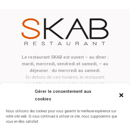
Le restaurant SKAB est ouvert – au dîner :
mardi, mercredi, vendredi et samedi, – au
déjeuner : du mercredi au samedi.
En dehors de ces horaires, le restaurant
peut être réservé pour des événements
privés ou professionnels, sur demande.
Gérer le consentement aux
------------
cookies
Le restaurant sera exceptionnellement
fermé le jeudi 13 août.
Nous utilisons des cookies pour vous garantir la meilleure expérience sur
notre site web. Si vous continuez à utiliser ce site, nous supposerons que
vous en êtes satisfait.