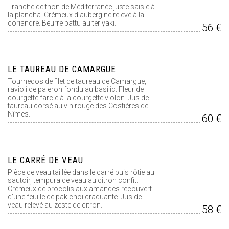
Tranche de thon de Méditerranée juste saisie à
la plancha. Crémeux d’aubergine relevé à la
coriandre. Beurre battu au teriyaki.
56 €
LE TAUREAU DE CAMARGUE
Tournedos de filet de taureau de Camargue,
ravioli de paleron fondu au basilic. Fleur de
courgette farcie à la courgette violon. Jus de
taureau corsé au vin rouge des Costières de
Nîmes.
60 €
LE CARRÉ DE VEAU
Pièce de veau taillée dans le carré puis rôtie au
sautoir, tempura de veau au citron confit.
Crémeux de brocolis aux amandes recouvert
d’une feuille de pak choï craquante. Jus de
veau relevé au zeste de citron.
58 €