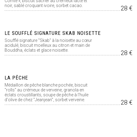
Comte », biscuit sacher au crémeux lacté et
noir, sablé croquant ivoire, sorbet cacao.
28 €
LE SOUFFLÉ SIGNATURE SKAB NOISETTE
Soufflé signature "Skab" à la noisette au cœur
acidulé, biscuit moelleux au citron et main de
Bouddha, éclats et glace noisette.
28 €
LA PÊCHE
Médaillon de pêche blanche pochée, biscuit
"rolls" au crémeux de verveine, granola en
éclats croustillants, soupe de pêche à l'huile
d'olive de chez "Jeanjean", sorbet verveine.
28 €