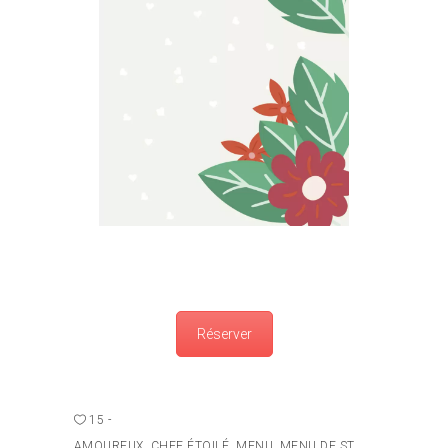
Réserver
15
AMOUREUX
,
CHEF ÉTOILÉ
,
MENU
,
MENU DE ST