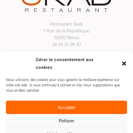
Restaurant Skab
7 Rue de la République,
30000 Nîmes
04 66 21 94 30
Open From Tuesday Evening to Saturday
Gérer le consentement aux
Lunch from 12h00 to 12h45 & Dinner from
cookies
19h30 to 20h45
Booking
Nous utilisons des cookies pour vous garantir la meilleure expérience sur
notre site web. Si vous continuez à utiliser ce site, nous supposerons que
vous en êtes satisfait.
Accepter
Refuser