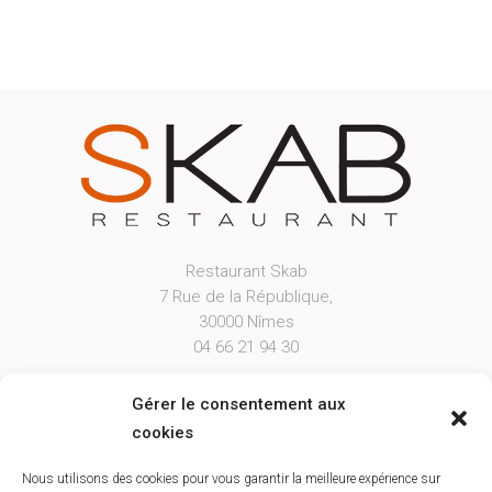
Restaurant Skab
7 Rue de la République,
30000 Nîmes
04 66 21 94 30
Open From Tuesday Evening to Saturday
Gérer le consentement aux
Lunch from 12h00 to 12h45 & Dinner from
cookies
19h30 to 20h45
Booking
Nous utilisons des cookies pour vous garantir la meilleure expérience sur