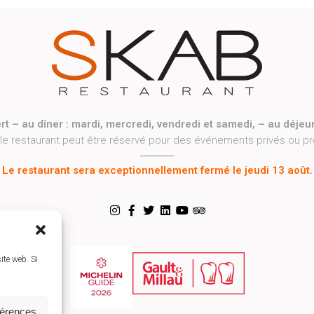
rt – au dîner : mardi, mercredi, vendredi et samedi, – au déjeu
 le restaurant peut être réservé pour des événements privés ou p
------------
Le restaurant sera exceptionnellement fermé le jeudi 13 août.
ite web. Si
férences