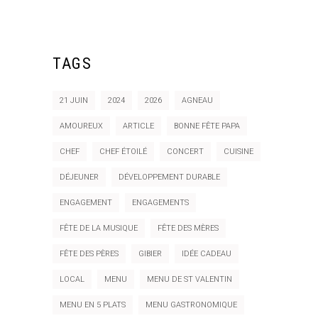
TAGS
21 JUIN
2024
2026
AGNEAU
AMOUREUX
ARTICLE
BONNE FÊTE PAPA
CHEF
CHEF ÉTOILÉ
CONCERT
CUISINE
DÉJEUNER
DÉVELOPPEMENT DURABLE
ENGAGEMENT
ENGAGEMENTS
FÊTE DE LA MUSIQUE
FÊTE DES MÈRES
FÊTE DES PÈRES
GIBIER
IDÉE CADEAU
LOCAL
MENU
MENU DE ST VALENTIN
MENU EN 5 PLATS
MENU GASTRONOMIQUE