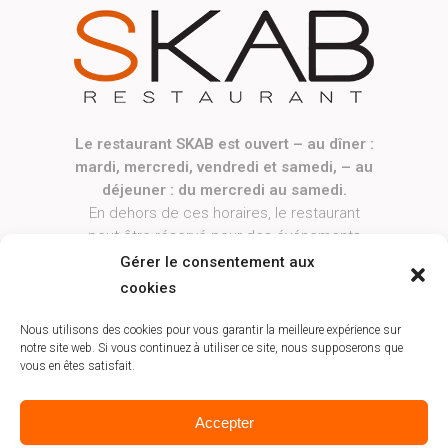
Le restaurant SKAB est ouvert – au dîner :
mardi, mercredi, vendredi et samedi, – au
déjeuner : du mercredi au samedi.
En dehors de ces horaires, le restaurant
peut être réservé pour des événements
privés ou professionnels, sur demande.
Gérer le consentement aux
------------
cookies
Le restaurant sera exceptionnellement
fermé le jeudi 13 août.
Nous utilisons des cookies pour vous garantir la meilleure expérience sur
notre site web. Si vous continuez à utiliser ce site, nous supposerons que
vous en êtes satisfait.
Accepter