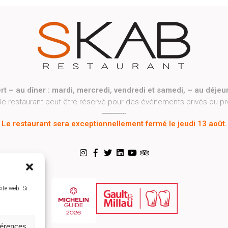
rt – au dîner : mardi, mercredi, vendredi et samedi, – au déjeu
 le restaurant peut être réservé pour des événements privés ou p
------------
Le restaurant sera exceptionnellement fermé le jeudi 13 août.
ite web. Si
férences