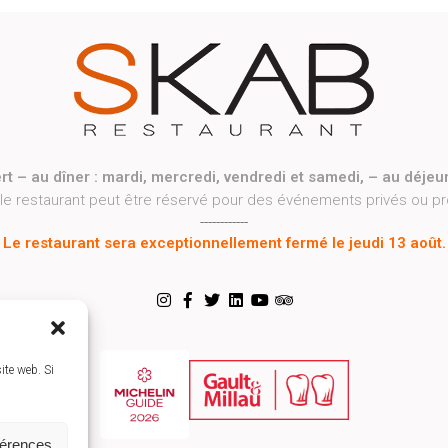
rt – au dîner : mardi, mercredi, vendredi et samedi, – au déjeu
 le restaurant peut être réservé pour des événements privés ou p
------------
Le restaurant sera exceptionnellement fermé le jeudi 13 août.
ite web. Si
férences